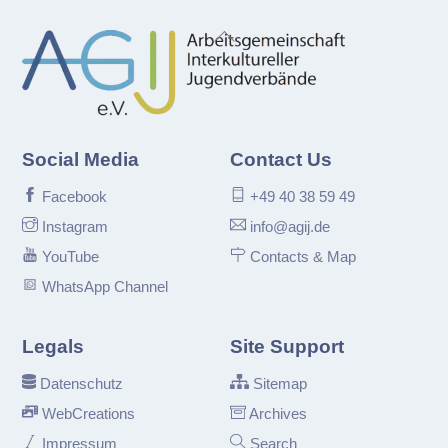
Back
To
Top
Social Media
Contact Us
Facebook
+49 40 38 59 49
Instagram
info@agij.de
YouTube
Contacts & Map
WhatsApp Channel
Legals
Site Support
Datenschutz
Sitemap
WebCreations
Archives
Impressum
Search