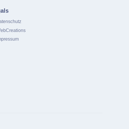
als
tenschutz
ebCreations
mpressum