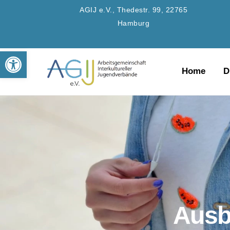
Skip
AGIJ e.V., Thedestr. 99, 22765
to
Hamburg
content
Werkzeugleiste öffnen
Home
D
Ausb