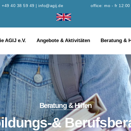
+49 40 38 59 49
|
info@agij.de
office: mo - fr 12:00
ie AGIJ e.V.
Angebote & Aktivitäten
Beratung & H
Beratung & Hilfen
ildungs-& Berufsber