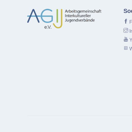
So
F
I
Y
W