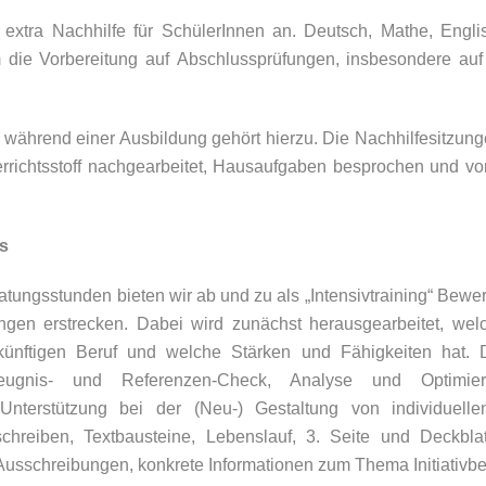
 extra Nachhilfe für SchülerInnen an. Deutsch, Mathe, Englis
em die Vorbereitung auf Abschlussprüfungen, insbesondere auf
 während einer Ausbildung gehört hierzu. Die Nachhilfesitzung
terrichtsstoff nachgearbeitet, Hausaufgaben besprochen und vo
s
tungsstunden bieten wir ab und zu als „Intensivtraining“ Bew
ngen erstrecken. Dabei wird zunächst herausgearbeitet, welc
ünftigen Beruf und welche Stärken und Fähigkeiten hat.
Zeugnis- und Referenzen-Check, Analyse und Optimie
Unterstützung bei der (Neu-) Gestaltung von individuell
schreiben, Textbausteine, Lebenslauf, 3. Seite und Deckblat
usschreibungen, konkrete Informationen zum Thema Initiativb