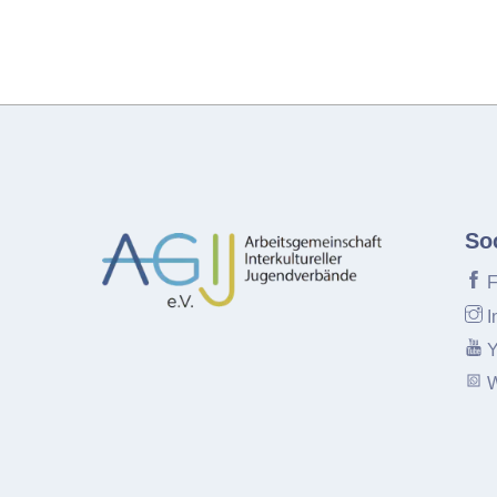
So
F
I
Y
W