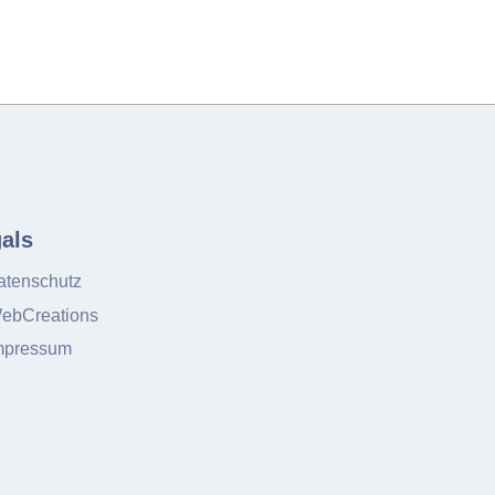
als
tenschutz
ebCreations
mpressum