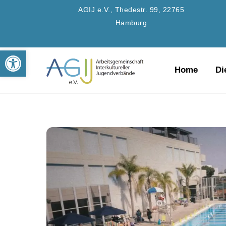
Skip
AGIJ e.V., Thedestr. 99, 22765
to
Hamburg
content
Werkzeugleiste öffnen
Home
Di