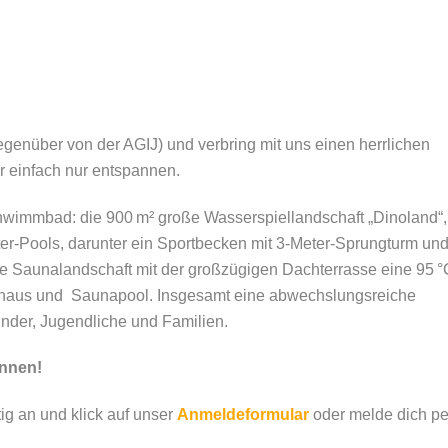
enüber von der AGIJ) und verbring mit uns einen herrlichen
r einfach nur entspannen.
hwimmbad: die 900 m² große Wasserspiellandschaft „Dinoland“,
Meter-Pools, darunter ein Sportbecken mit 3-Meter-Sprungturm un
e Saunalandschaft mit der großzügigen Dachterrasse eine 95 °
haus und Saunapool. Insgesamt eine abwechslungsreiche
inder, Jugendliche und Familien.
innen!
ig an und klick auf unser
Anmeldeformular
oder melde dich
pe