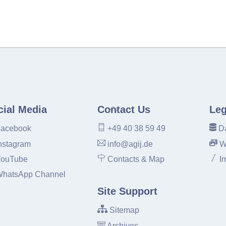
Back
cial Media
Contact Us
Leg
To
acebook
+49 40 38 59 49
Da
Top
nstagram
info@agij.de
W
ouTube
Contacts & Map
I
hatsApp Channel
Site Support
Sitemap
Archives