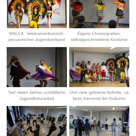
MALCA - lateinamerikanisch-
Eigene Choreografien,
peruanischer Jugendverband
selbstgeschneiderte Kostüme
Seit vielen Jahren vorbildliche
Und viele gefeierte Auftritte, ua
Jugendkuturarbeit
beim Karneval der Kulturen